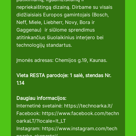
nepriekaištingą dizainą. Dirbame su visais 
didžiaisiais Europos gamintojais (Bosch, 
Neff, Miele, Liebherr, Novy, Bora ir 
Gaggenau)  ir siūlome sprendimus 
atitinkančius šiuolaikinius interjero bei 
technologijų standartus.
Įmonės adresas: Chemijos g.19, Kaunas.
Vieta RESTA parodoje: 1 salė, stendas Nr. 
1.14
Daugiau informacijos:
Internetinė svetainė: 
https://technoarka.lt/
Facebook: 
https://www.facebook.com/techn
oarkaLT/?locale=lt_LT
Instagram
: 
https://www.instagram.com/tech