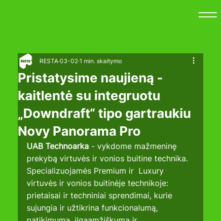
RESTA
03-02
1 min. skaitymo
Pristatysime naujieną -
kaitlentė su integruotu
„Downdraft“ tipo gartraukiu
Novy Panorama Pro
UAB Technoarka
 - vykdome mažmeninę 
prekybą virtuvės ir vonios buitine technika.
Specializuojamės Premium ir  Luxury 
virtuvės ir vonios buitinėje technikoje: 
prietaisai ir techniniai sprendimai, kurie 
sujungia ir užtikrina funkcionalumą, 
patikimumą, ilgaamžiškumą ir 