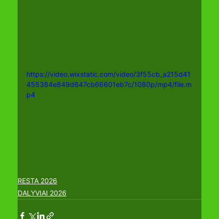
https://video.wixstatic.com/video/3f55cb_a215d41
455384e849d647cb66601eb7c/1080p/mp4/file.m
p4
RESTA 2026
DALYVIAI 2026