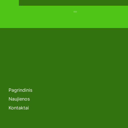
SEMINARAS. „Lėtėjanti Saulės
Energetikos Plėtra Lietuvoje: Kas
toliau?”
Pagrindinis
Naujienos
Kontaktai