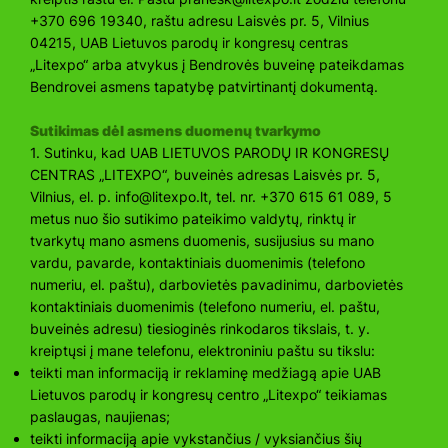
+370 696 19340, raštu adresu Laisvės pr. 5, Vilnius
04215, UAB Lietuvos parodų ir kongresų centras
„Litexpo“ arba atvykus į Bendrovės buveinę pateikdamas
Bendrovei asmens tapatybę patvirtinantį dokumentą.
Sutikimas dėl asmens duomenų tvarkymo
1. Sutinku, kad UAB LIETUVOS PARODŲ IR KONGRESŲ
CENTRAS „LITEXPO“, buveinės adresas Laisvės pr. 5,
Vilnius, el. p.
info@litexpo.lt
, tel. nr. +370 615 61 089, 5
metus nuo šio sutikimo pateikimo valdytų, rinktų ir
tvarkytų mano asmens duomenis, susijusius su mano
vardu, pavarde, kontaktiniais duomenimis (telefono
numeriu, el. paštu), darbovietės pavadinimu, darbovietės
kontaktiniais duomenimis (telefono numeriu, el. paštu,
buveinės adresu) tiesioginės rinkodaros tikslais, t. y.
kreiptųsi į mane telefonu, elektroniniu paštu su tikslu:
teikti man informaciją ir reklaminę medžiagą apie UAB
Lietuvos parodų ir kongresų centro „Litexpo“ teikiamas
paslaugas, naujienas;
teikti informaciją apie vykstančius / vyksiančius šių