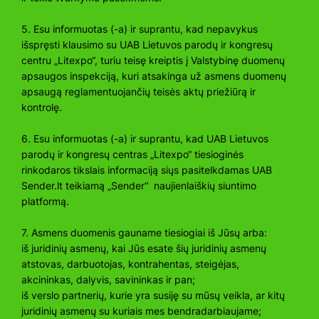
5. Esu informuotas (-a) ir suprantu, kad nepavykus
išspręsti klausimo su UAB Lietuvos parodų ir kongresų
centru „Litexpo“, turiu teisę kreiptis į Valstybinę duomenų
apsaugos inspekciją, kuri atsakinga už asmens duomenų
apsaugą reglamentuojančių teisės aktų priežiūrą ir
kontrolę.
6. Esu informuotas (-a) ir suprantu, kad UAB Lietuvos
parodų ir kongresų centras „Litexpo“ tiesioginės
rinkodaros tikslais informaciją siųs pasitelkdamas UAB
Sender.lt teikiamą „Sender“ naujienlaiškių siuntimo
platformą.
7. Asmens duomenis gauname tiesiogiai iš Jūsų arba:
iš juridinių asmenų, kai Jūs esate šių juridinių asmenų
atstovas, darbuotojas, kontrahentas, steigėjas,
akcininkas, dalyvis, savininkas ir pan;
iš verslo partnerių, kurie yra susiję su mūsų veikla, ar kitų
juridinių asmenų su kuriais mes bendradarbiaujame;