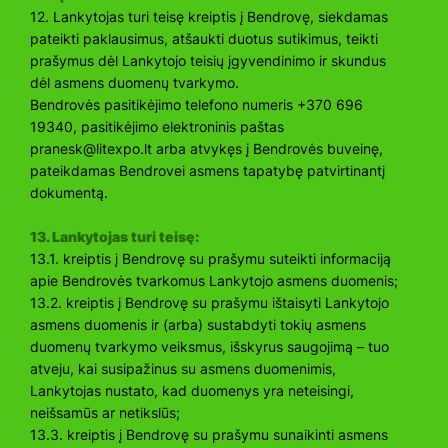
12. Lankytojas turi teisę kreiptis į Bendrovę, siekdamas
pateikti paklausimus, atšaukti duotus sutikimus, teikti
prašymus dėl Lankytojo teisių įgyvendinimo ir skundus
dėl asmens duomenų tvarkymo.
Bendrovės pasitikėjimo telefono numeris +370 696
19340, pasitikėjimo elektroninis paštas
pranesk@litexpo.lt
arba atvykęs į Bendrovės buveinę,
pateikdamas Bendrovei asmens tapatybę patvirtinantį
dokumentą.
13. Lankytojas turi teisę:
13.1. kreiptis į Bendrovę su prašymu suteikti informaciją
apie Bendrovės tvarkomus Lankytojo asmens duomenis;
13.2. kreiptis į Bendrovę su prašymu ištaisyti Lankytojo
asmens duomenis ir (arba) sustabdyti tokių asmens
duomenų tvarkymo veiksmus, išskyrus saugojimą – tuo
atveju, kai susipažinus su asmens duomenimis,
Lankytojas nustato, kad duomenys yra neteisingi,
neišsamūs ar netikslūs;
13.3. kreiptis į Bendrovę su prašymu sunaikinti asmens