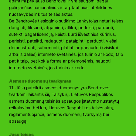
apimtimi priklauso Bendrovei ir yra saugomi pagal
galiojančius nacionalinius ir tarptautinius intelektinės
nuosavybės ir kitus teisės aktus.
Be Bendrovės tiesioginio sutikimo Lankytojas neturi teisės
dauginti, fiksuoti, atgaminti, atlikti, perleisti, parduoti,
suteikti pagal licenciją, keisti, kurti išvestinius kūrinius,
perleisti, pateikti, redaguoti, patalpinti, perduoti, viešai
demonstruoti, suformuoti, platinti ar panaudoti (visiškai
arba iš dalies) interneto svetainės, jos turinio ar kodo, taip
pat kitaip, bet kokia forma ar priemonėmis, naudoti
interneto svetainės, jos turinio ar kodo.
Asmens duomenų tvarkymas
11. Jūsų pateikti asmens duomenys yra Bendrovės
tvarkomi laikantis šių Taisyklių, Lietuvos Respublikos
asmens duomenų teisinės apsaugos įstatymo nustatytų
reikalavimų bei kitų Lietuvos Respublikos teisės aktų,
reglamentuojančių asmens duomenų tvarkymą bei
apsaugą.
Jūsų teisės