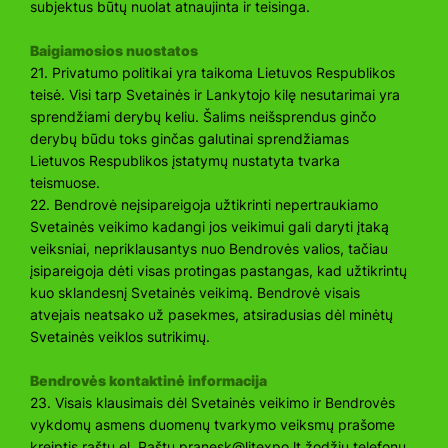
subjektus būtų nuolat atnaujinta ir teisinga.
Baigiamosios nuostatos
21. Privatumo politikai yra taikoma Lietuvos Respublikos
teisė. Visi tarp Svetainės ir Lankytojo kilę nesutarimai yra
sprendžiami derybų keliu. Šalims neišsprendus ginčo
derybų būdu toks ginčas galutinai sprendžiamas
Lietuvos Respublikos įstatymų nustatyta tvarka
teismuose.
22. Bendrovė neįsipareigoja užtikrinti nepertraukiamo
Svetainės veikimo kadangi jos veikimui gali daryti įtaką
veiksniai, nepriklausantys nuo Bendrovės valios, tačiau
įsipareigoja dėti visas protingas pastangas, kad užtikrintų
kuo sklandesnį Svetainės veikimą. Bendrovė visais
atvejais neatsako už pasekmes, atsiradusias dėl minėtų
Svetainės veiklos sutrikimų.
Bendrovės kontaktinė informacija
23. Visais klausimais dėl Svetainės veikimo ir Bendrovės
vykdomų asmens duomenų tvarkymo veiksmų prašome
kreiptis raštu el. Paštu
pranesk@litexpo.lt
žodžiu telefonu