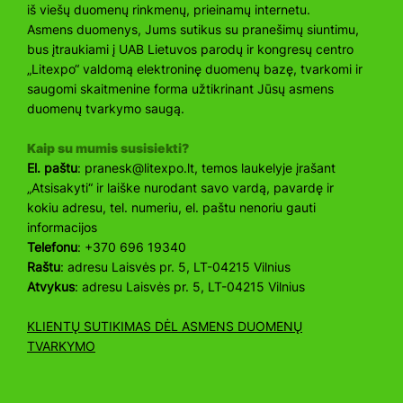
iš viešų duomenų rinkmenų, prieinamų internetu.
Asmens duomenys, Jums sutikus su pranešimų siuntimu,
bus įtraukiami į UAB Lietuvos parodų ir kongresų centro
„Litexpo“ valdomą elektroninę duomenų bazę, tvarkomi ir
saugomi skaitmenine forma užtikrinant Jūsų asmens
duomenų tvarkymo saugą.
Kaip su mumis susisiekti?
El. paštu
:
pranesk@litexpo.lt
, temos laukelyje įrašant
„Atsisakyti“ ir laiške nurodant savo vardą, pavardę ir
kokiu adresu, tel. numeriu, el. paštu nenoriu gauti
informacijos
Telefonu
: +370 696 19340
Raštu
: adresu Laisvės pr. 5, LT-04215 Vilnius
Atvykus
: adresu Laisvės pr. 5, LT-04215 Vilnius
KLIENTŲ SUTIKIMAS DĖL ASMENS DUOMENŲ
TVARKYMO