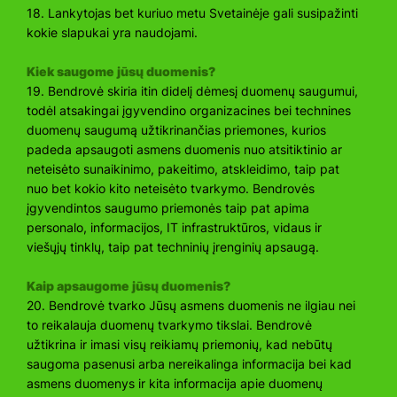
18. Lankytojas bet kuriuo metu Svetainėje gali susipažinti
kokie slapukai yra naudojami.
Kiek saugome jūsų duomenis?
19. Bendrovė skiria itin didelį dėmesį duomenų saugumui,
todėl atsakingai įgyvendino organizacines bei technines
duomenų saugumą užtikrinančias priemones, kurios
padeda apsaugoti asmens duomenis nuo atsitiktinio ar
neteisėto sunaikinimo, pakeitimo, atskleidimo, taip pat
nuo bet kokio kito neteisėto tvarkymo. Bendrovės
įgyvendintos saugumo priemonės taip pat apima
personalo, informacijos, IT infrastruktūros, vidaus ir
viešųjų tinklų, taip pat techninių įrenginių apsaugą.
Kaip apsaugome jūsų duomenis?
20. Bendrovė tvarko Jūsų asmens duomenis ne ilgiau nei
to reikalauja duomenų tvarkymo tikslai. Bendrovė
užtikrina ir imasi visų reikiamų priemonių, kad nebūtų
saugoma pasenusi arba nereikalinga informacija bei kad
asmens duomenys ir kita informacija apie duomenų