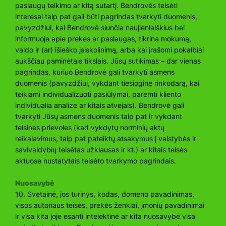
paslaugų teikimo ar kitą sutartį. Bendrovės teisėti
interesai taip pat gali būti pagrindas tvarkyti duomenis,
pavyzdžiui, kai Bendrovė siunčia naujienlaiškius bei
informuoja apie prekes ar paslaugas, tikrina mokumą,
valdo ir (ar) išieško įsiskolinimą, arba kai įrašomi pokalbiai
aukščiau paminėtais tikslais. Jūsų sutikimas – dar vienas
pagrindas, kuriuo Bendrovė gali tvarkyti asmens
duomenis (pavyzdžiui, vykdant tiesioginę rinkodarą, kai
teikiami individualizuoti pasiūlymai, paremti kliento
individualia analize ar kitais atvejais). Bendrovė gali
tvarkyti Jūsų asmens duomenis taip pat ir vykdant
teisines prievoles (kad vykdytų norminių aktų
reikalavimus, taip pat pateiktų atsakymus į valstybės ir
savivaldybių teisėtas užklausas ir kt.) ar kitais teisės
aktuose nustatytais teisėto tvarkymo pagrindais.
Nuosavybė
10. Svetainė, jos turinys, kodas, domeno pavadinimas,
visos autoriaus teisės, prekės ženklai, įmonių pavadinimai
ir visa kita joje esanti intelektinė ar kita nuosavybė visa