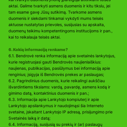
aktai. Galime tvarkyti asmens duomenis ir kitu tikslu, jei
tam esame gavę Jūsų sutikimą. Tvarkome asmens
duomenis ir siekdami tinkamai vykdyti mums teisės
aktuose nustatytas prievoles, susijusias su apskaita,
duomenų teikimu kompetentingoms institucijoms ir pan.,
kai to reikalauja teisės aktai.
6. Kokią informaciją renkame?
6.1. Bendrovė renka informaciją apie svetainės lankytojus,
kurie registruojasi gauti Bendrovės naujienlaiškius:
naujienas, publikacijas, pasiūlymus bei informaciją apie
renginius; įsigyja iš Bendrovės prekes ar paslaugas;
6.2. Pagrindinius duomenis, kurie reikalingi aukščiau
išvardintiems tikslams: vardą, pavardę, asmens kodą ir
gimimo datą, kontaktinius duomenis ir pan.;
6.3. Informacija apie Lankytojo kompiuterį ir apie
Lankytojo apsilankymus ir naudojimąsi šia Interneto
svetaine, įskaitant Lankytojo IP adresą, prisijungimo prie
Svetainės laiką ir datą;
6.4. Informaciją, susijusią su prekių ir (ar) paslaugų