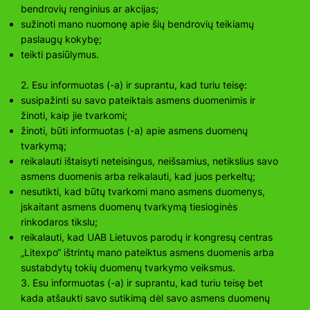
bendrovių renginius ar akcijas;
sužinoti mano nuomonę apie šių bendrovių teikiamų
paslaugų kokybę;
teikti pasiūlymus.
2. Esu informuotas (-a) ir suprantu, kad turiu teisę:
susipažinti su savo pateiktais asmens duomenimis ir
žinoti, kaip jie tvarkomi;
žinoti, būti informuotas (-a) apie asmens duomenų
tvarkymą;
reikalauti ištaisyti neteisingus, neišsamius, netikslius savo
asmens duomenis arba reikalauti, kad juos perkeltų;
nesutikti, kad būtų tvarkomi mano asmens duomenys,
įskaitant asmens duomenų tvarkymą tiesioginės
rinkodaros tikslu;
reikalauti, kad UAB Lietuvos parodų ir kongresų centras
„Litexpo“ ištrintų mano pateiktus asmens duomenis arba
sustabdytų tokių duomenų tvarkymo veiksmus.
3. Esu informuotas (-a) ir suprantu, kad turiu teisę bet
kada atšaukti savo sutikimą dėl savo asmens duomenų