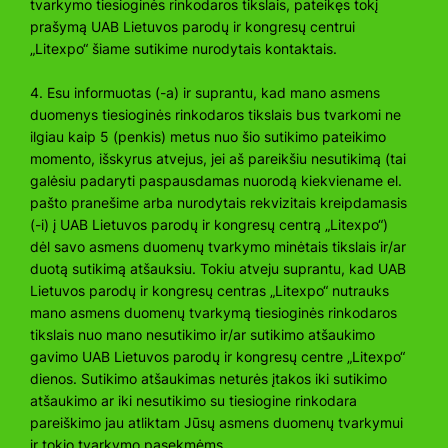
tvarkymo tiesioginės rinkodaros tikslais, pateikęs tokį
prašymą UAB Lietuvos parodų ir kongresų centrui
„Litexpo“ šiame sutikime nurodytais kontaktais.
4. Esu informuotas (-a) ir suprantu, kad mano asmens
duomenys tiesioginės rinkodaros tikslais bus tvarkomi ne
ilgiau kaip 5 (penkis) metus nuo šio sutikimo pateikimo
momento, išskyrus atvejus, jei aš pareikšiu nesutikimą (tai
galėsiu padaryti paspausdamas nuorodą kiekviename el.
pašto pranešime arba nurodytais rekvizitais kreipdamasis
(-i) į UAB Lietuvos parodų ir kongresų centrą „Litexpo“)
dėl savo asmens duomenų tvarkymo minėtais tikslais ir/ar
duotą sutikimą atšauksiu. Tokiu atveju suprantu, kad UAB
Lietuvos parodų ir kongresų centras „Litexpo“ nutrauks
mano asmens duomenų tvarkymą tiesioginės rinkodaros
tikslais nuo mano nesutikimo ir/ar sutikimo atšaukimo
gavimo UAB Lietuvos parodų ir kongresų centre „Litexpo“
dienos. Sutikimo atšaukimas neturės įtakos iki sutikimo
atšaukimo ar iki nesutikimo su tiesiogine rinkodara
pareiškimo jau atliktam Jūsų asmens duomenų tvarkymui
ir tokio tvarkymo pasekmėms.