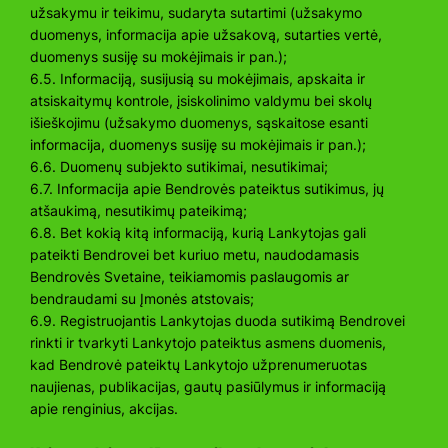
užsakymu ir teikimu, sudaryta sutartimi (užsakymo
duomenys, informacija apie užsakovą, sutarties vertė,
duomenys susiję su mokėjimais ir pan.);
6.5. Informaciją, susijusią su mokėjimais, apskaita ir
atsiskaitymų kontrole, įsiskolinimo valdymu bei skolų
išieškojimu (užsakymo duomenys, sąskaitose esanti
informacija, duomenys susiję su mokėjimais ir pan.);
6.6. Duomenų subjekto sutikimai, nesutikimai;
6.7. Informacija apie Bendrovės pateiktus sutikimus, jų
atšaukimą, nesutikimų pateikimą;
6.8. Bet kokią kitą informaciją, kurią Lankytojas gali
pateikti Bendrovei bet kuriuo metu, naudodamasis
Bendrovės Svetaine, teikiamomis paslaugomis ar
bendraudami su Įmonės atstovais;
6.9. Registruojantis Lankytojas duoda sutikimą Bendrovei
rinkti ir tvarkyti Lankytojo pateiktus asmens duomenis,
kad Bendrovė pateiktų Lankytojo užprenumeruotas
naujienas, publikacijas, gautų pasiūlymus ir informaciją
apie renginius, akcijas.