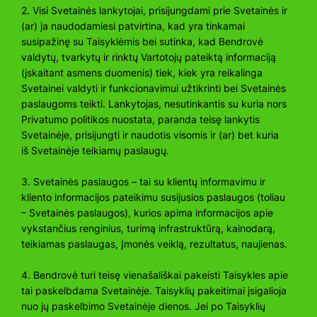
2. Visi Svetainės lankytojai, prisijungdami prie Svetainės ir
(ar) ja naudodamiesi patvirtina, kad yra tinkamai
susipažinę su Taisyklėmis bei sutinka, kad Bendrovė
valdytų, tvarkytų ir rinktų Vartotojų pateiktą informaciją
(įskaitant asmens duomenis) tiek, kiek yra reikalinga
Svetainei valdyti ir funkcionavimui užtikrinti bei Svetainės
paslaugoms teikti. Lankytojas, nesutinkantis su kuria nors
Privatumo politikos nuostata, paranda teisę lankytis
Svetainėje, prisijungti ir naudotis visomis ir (ar) bet kuria
iš Svetainėje teikiamų paslaugų.
3. Svetainės paslaugos – tai su klientų informavimu ir
kliento informacijos pateikimu susijusios paslaugos (toliau
– Svetainės paslaugos), kurios apima informacijos apie
vykstančius renginius, turimą infrastruktūrą, kainodarą,
teikiamas paslaugas, Įmonės veiklą, rezultatus, naujienas.
4. Bendrovė turi teisę vienašališkai pakeisti Taisykles apie
tai paskelbdama Svetainėje. Taisyklių pakeitimai įsigalioja
nuo jų paskelbimo Svetainėje dienos. Jei po Taisyklių