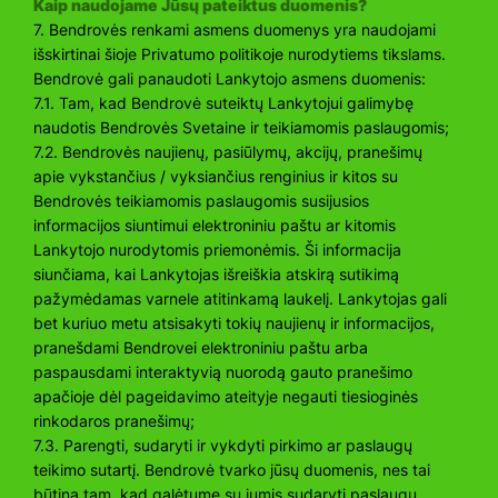
Kaip naudojame Jūsų pateiktus duomenis?
7. Bendrovės renkami asmens duomenys yra naudojami
išskirtinai šioje Privatumo politikoje nurodytiems tikslams.
Bendrovė gali panaudoti Lankytojo asmens duomenis:
7.1. Tam, kad Bendrovė suteiktų Lankytojui galimybę
naudotis Bendrovės Svetaine ir teikiamomis paslaugomis;
7.2. Bendrovės naujienų, pasiūlymų, akcijų, pranešimų
apie vykstančius / vyksiančius renginius ir kitos su
Bendrovės teikiamomis paslaugomis susijusios
informacijos siuntimui elektroniniu paštu ar kitomis
Lankytojo nurodytomis priemonėmis. Ši informacija
siunčiama, kai Lankytojas išreiškia atskirą sutikimą
pažymėdamas varnele atitinkamą laukelį. Lankytojas gali
bet kuriuo metu atsisakyti tokių naujienų ir informacijos,
pranešdami Bendrovei elektroniniu paštu arba
paspausdami interaktyvią nuorodą gauto pranešimo
apačioje dėl pageidavimo ateityje negauti tiesioginės
rinkodaros pranešimų;
7.3. Parengti, sudaryti ir vykdyti pirkimo ar paslaugų
teikimo sutartį. Bendrovė tvarko jūsų duomenis, nes tai
būtina tam, kad galėtume su jumis sudaryti paslaugų