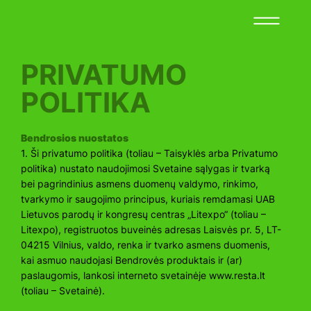
PRIVATUMO
POLITIKA
Bendrosios nuostatos
1. Ši privatumo politika (toliau – Taisyklės arba Privatumo
politika) nustato naudojimosi Svetaine sąlygas ir tvarką
bei pagrindinius asmens duomenų valdymo, rinkimo,
tvarkymo ir saugojimo principus, kuriais remdamasi UAB
Lietuvos parodų ir kongresų centras „Litexpo“ (toliau –
Litexpo), registruotos buveinės adresas Laisvės pr. 5, LT-
04215 Vilnius, valdo, renka ir tvarko asmens duomenis,
kai asmuo naudojasi Bendrovės produktais ir (ar)
paslaugomis, lankosi interneto svetainėje
www.resta.lt
(toliau – Svetainė).