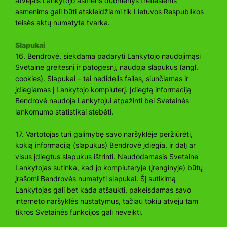
atvejais Lankytojo asmens duomenys tretiesiems
asmenims gali būti atskleidžiami tik Lietuvos Respublikos
teisės aktų numatyta tvarka.
Slapukai
16. Bendrovė, siekdama padaryti Lankytojo naudojimąsi
Svetaine greitesnį ir patogesnį, naudoja slapukus (angl.
cookies). Slapukai – tai nedidelis failas, siunčiamas ir
įdiegiamas į Lankytojo kompiuterį. Įdiegtą informaciją
Bendrovė naudoja Lankytojui atpažinti bei Svetainės
lankomumo statistikai stebėti.
17. Vartotojas turi galimybę savo naršyklėje peržiūrėti,
kokią informaciją (slapukus) Bendrovė įdiegia, ir dalį ar
visus įdiegtus slapukus ištrinti. Naudodamasis Svetaine
Lankytojas sutinka, kad jo kompiuteryje (įrenginyje) būtų
įrašomi Bendrovės numatyti slapukai. Šį sutikimą
Lankytojas gali bet kada atšaukti, pakeisdamas savo
interneto naršyklės nustatymus, tačiau tokiu atveju tam
tikros Svetainės funkcijos gali neveikti.