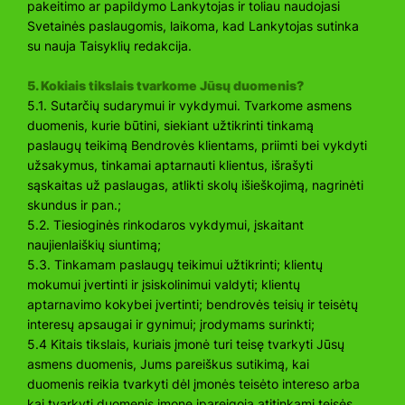
pakeitimo ar papildymo Lankytojas ir toliau naudojasi
Svetainės paslaugomis, laikoma, kad Lankytojas sutinka
su nauja Taisyklių redakcija.
5. Kokiais tikslais tvarkome Jūsų duomenis?
5.1. Sutarčių sudarymui ir vykdymui. Tvarkome asmens
duomenis, kurie būtini, siekiant užtikrinti tinkamą
paslaugų teikimą Bendrovės klientams, priimti bei vykdyti
užsakymus, tinkamai aptarnauti klientus, išrašyti
sąskaitas už paslaugas, atlikti skolų išieškojimą, nagrinėti
skundus ir pan.;
5.2. Tiesioginės rinkodaros vykdymui, įskaitant
naujienlaiškių siuntimą;
5.3. Tinkamam paslaugų teikimui užtikrinti; klientų
mokumui įvertinti ir įsiskolinimui valdyti; klientų
aptarnavimo kokybei įvertinti; bendrovės teisių ir teisėtų
interesų apsaugai ir gynimui; įrodymams surinkti;
5.4 Kitais tikslais, kuriais įmonė turi teisę tvarkyti Jūsų
asmens duomenis, Jums pareiškus sutikimą, kai
duomenis reikia tvarkyti dėl įmonės teisėto intereso arba
kai tvarkyti duomenis įmonę įpareigoja atitinkami teisės