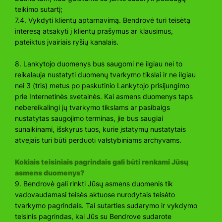
teikimo sutartį;
7.4. Vykdyti klientų aptarnavimą. Bendrovė turi teisėtą
interesą atsakyti į klientų prašymus ar klausimus,
pateiktus įvairiais ryšių kanalais.
8. Lankytojo duomenys bus saugomi ne ilgiau nei to
reikalauja nustatyti duomenų tvarkymo tikslai ir ne ilgiau
nei 3 (tris) metus po paskutinio Lankytojo prisijungimo
prie Internetinės svetainės. Kai asmens duomenys taps
nebereikalingi jų tvarkymo tikslams ar pasibaigs
nustatytas saugojimo terminas, jie bus saugiai
sunaikinami, išskyrus tuos, kurie įstatymų nustatytais
atvejais turi būti perduoti valstybiniams archyvams.
Kokiais teisiniais pagrindais gali būti renkami Jūsų
asmens duomenys?
9. Bendrovė gali rinkti Jūsų asmens duomenis tik
vadovaudamasi teisės aktuose nurodytais teisėto
tvarkymo pagrindais. Tai sutarties sudarymo ir vykdymo
teisinis pagrindas, kai Jūs su Bendrove sudarote