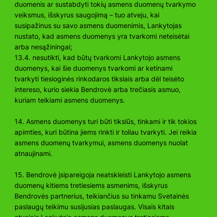
duomenis ar sustabdyti tokių asmens duomenų tvarkymo
veiksmus, išskyrus saugojimą – tuo atveju, kai
susipažinus su savo asmens duomenimis, Lankytojas
nustato, kad asmens duomenys yra tvarkomi neteisėtai
arba nesąžiningai;
13.4. nesutikti, kad būtų tvarkomi Lankytojo asmens
duomenys, kai šie duomenys tvarkomi ar ketinami
tvarkyti tiesioginės rinkodaros tikslais arba dėl teisėto
intereso, kurio siekia Bendrovė arba trečiasis asmuo,
kuriam teikiami asmens duomenys.
14. Asmens duomenys turi būti tikslūs, tinkami ir tik tokios
apimties, kuri būtina jiems rinkti ir toliau tvarkyti. Jei reikia
asmens duomenų tvarkymui, asmens duomenys nuolat
atnaujinami.
15. Bendrovė įsipareigoja neatskleisti Lankytojo asmens
duomenų kitiems tretiesiems asmenims, išskyrus
Bendrovės partnerius, teikiančius su tinkamu Svetainės
paslaugų teikimu susijusias paslaugas. Visais kitais