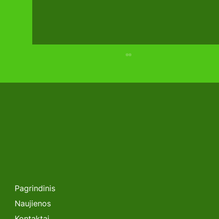
SEMINARAS. „Lėtėjanti Saulės
Energetikos Plėtra Lietuvoje: Kas
toliau?”
Pagrindinis
Naujienos
Kontaktai