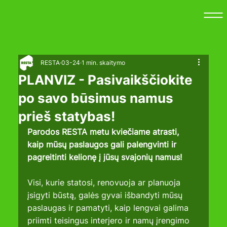
RESTA
03-24
1 min. skaitymo
PLANVIZ - Pasivaikščiokite
po savo būsimus namus
prieš statybas!
Parodos RESTA metu kviečiame atrasti, 
kaip mūsų paslaugos gali palengvinti ir 
pagreitinti kelionę į jūsų svajonių namus!
Visi, kurie statosi, renovuoja ar planuoja 
įsigyti būstą, galės gyvai išbandyti mūsų 
paslaugas ir pamatyti, kaip lengvai galima 
priimti teisingus interjero ir namų įrengimo 