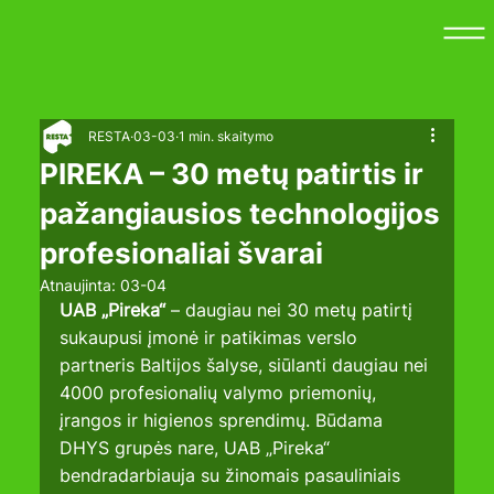
RESTA
03-03
1 min. skaitymo
PIREKA – 30 metų patirtis ir
pažangiausios technologijos
profesionaliai švarai
Atnaujinta:
03-04
UAB „Pireka“
 – daugiau nei 30 metų patirtį 
sukaupusi įmonė ir patikimas verslo 
partneris Baltijos šalyse, siūlanti daugiau nei 
4000 profesionalių valymo priemonių, 
įrangos ir higienos sprendimų. Būdama 
DHYS grupės nare, UAB „Pireka“ 
bendradarbiauja su žinomais pasauliniais 