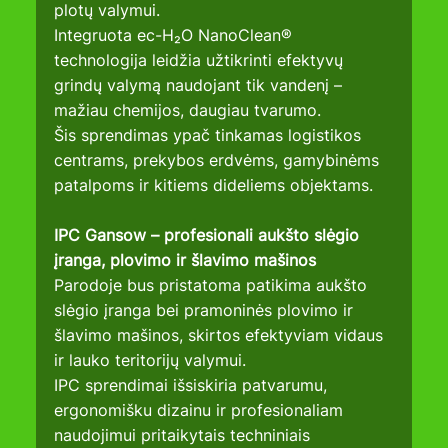
plotų valymui.
Integruota ec-H₂O NanoClean® 
technologija leidžia užtikrinti efektyvų 
grindų valymą naudojant tik vandenį – 
mažiau chemijos, daugiau tvarumo.
Šis sprendimas ypač tinkamas logistikos 
centrams, prekybos erdvėms, gamybinėms 
patalpoms ir kitiems dideliems objektams.
IPC Gansow – profesionali aukšto slėgio 
įranga, plovimo ir šlavimo mašinos
Parodoje bus pristatoma patikima aukšto 
slėgio įranga bei pramoninės plovimo ir 
šlavimo mašinos, skirtos efektyviam vidaus 
ir lauko teritorijų valymui.
IPC sprendimai išsiskiria patvarumu, 
ergonomišku dizainu ir profesionaliam 
naudojimui pritaikytais techniniais 