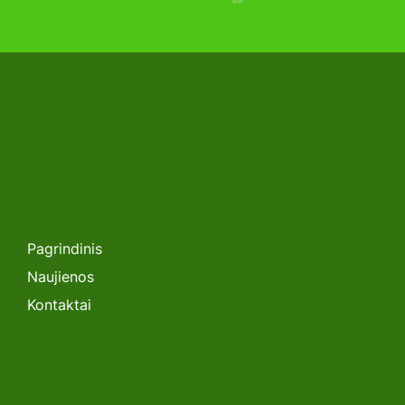
SEMINARAS. „Lėtėjanti Saulės
Energetikos Plėtra Lietuvoje: Kas
toliau?”
Pagrindinis
Naujienos
Kontaktai