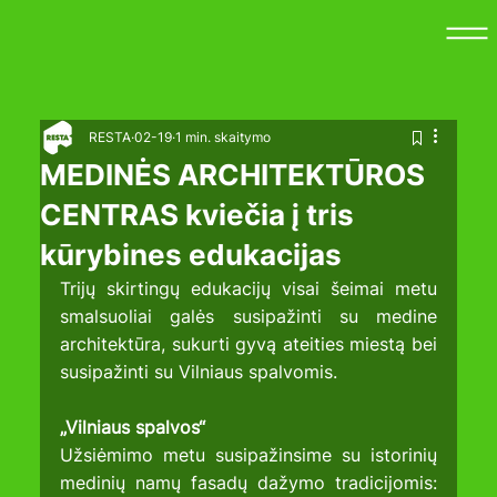
RESTA
02-19
1 min. skaitymo
MEDINĖS ARCHITEKTŪROS
CENTRAS kviečia į tris
kūrybines edukacijas
Trijų skirtingų edukacijų visai šeimai metu 
smalsuoliai galės susipažinti su medine 
architektūra, sukurti gyvą ateities miestą bei 
susipažinti su Vilniaus spalvomis.
„Vilniaus spalvos“
Užsiėmimo metu susipažinsime su istorinių 
medinių namų fasadų dažymo tradicijomis: 