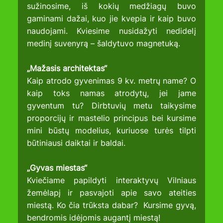
sužinosime, iš kokių medžiagų buvo 
gaminami dažai, kuo jie kvepia ir kaip buvo 
naudojami. Kviesime nusidažyti nedidelį 
medinį suvenyrą – šaldytuvo magnetuką.
„Mažasis architektas“
Kaip atrodo gyvenimas 9 kv. metrų name? O 
kaip toks namas atrodytų, jei jame 
gyventum tu? Dirbtuvių metu taikysime 
proporcijų ir mastelio principus bei kursime 
mini būstų modelius, kuriuose turės tilpti 
būtiniausi daiktai ir baldai.
„Gyvas miestas“
Kviečiame papildyti interaktyvų Vilniaus 
žemėlapį ir pasvajoti apie savo ateities 
miestą. Ko čia trūksta dabar?  Kursime gyvą, 
bendromis idėjomis augantį miestą!