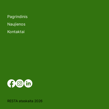
SEMINARAS. „Lėtėjanti Saulės
Energetikos Plėtra Lietuvoje: Kas
toliau?”
Pagrindinis
Naujienos
Kontaktai
RESTA ataskaita 2026