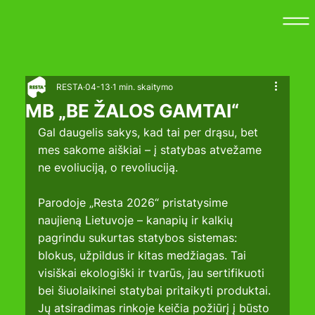
RESTA
04-13
1 min. skaitymo
MB „BE ŽALOS GAMTAI“
Gal daugelis sakys, kad tai per drąsu, bet 
mes sakome aiškiai – į statybas atvežame 
ne evoliuciją, o revoliuciją.
Parodoje „Resta 2026“ pristatysime 
naujieną Lietuvoje – kanapių ir kalkių 
pagrindu sukurtas statybos sistemas: 
blokus, užpildus ir kitas medžiagas. Tai 
visiškai ekologiški ir tvarūs, jau sertifikuoti 
bei šiuolaikinei statybai pritaikyti produktai.
Jų atsiradimas rinkoje keičia požiūrį į būsto 