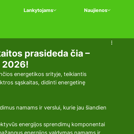
Lankytojams
Naujienos
itos prasideda čia –
A 2026!
ios energetikos srityje, teikiantis 
ktros sąskaitas, didinti energetinę 
mus namams ir verslui, kurie jau šiandien 
fektyvūs energijos sprendimų komponentai
 pažangus energijos valdymas namams ir 