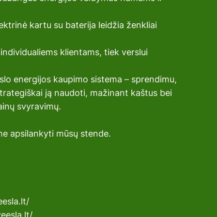
trinė kartu su baterija leidžia ženkliai 
individualiems klientams, tiek verslui
erslo energijos kaupimo sistema – sprendimu, 
 strategiškai ją naudoti, mažinant kaštus bei 
ainų svyravimų.
me apsilankyti mūsų stende.
sla.lt/
esla.lt/