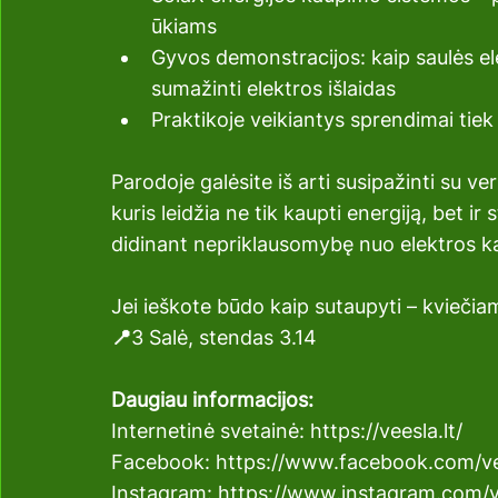
ūkiams
Gyvos demonstracijos: kaip saulės elek
sumažinti elektros išlaidas
Praktikoje veikiantys sprendimai tiek 
Parodoje galėsite iš arti susipažinti su v
kuris leidžia ne tik kaupti energiją, bet ir
didinant nepriklausomybę nuo elektros k
Jei ieškote būdo kaip sutaupyti – kviečia
📍
3 Salė, stendas 3.14
Daugiau informacijos:
Internetinė svetainė: 
https://veesla.lt/
Facebook: 
https://www.facebook.com/vee
Instagram: 
https://www.instagram.com/ve