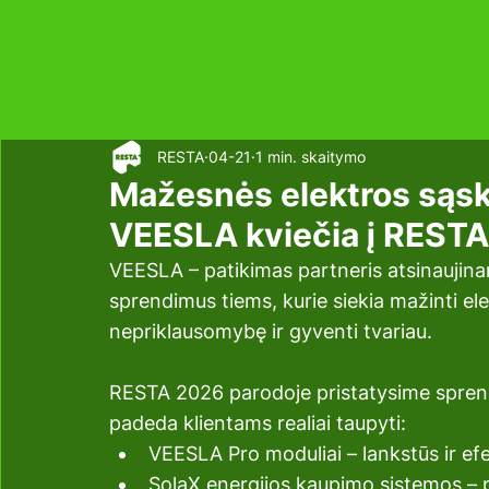
RESTA
04-21
1 min. skaitymo
Mažesnės elektros sąska
VEESLA kviečia į REST
VEESLA – patikimas partneris atsinaujinanč
sprendimus tiems, kurie siekia mažinti ele
nepriklausomybę ir gyventi tvariau.
RESTA 2026 parodoje pristatysime sprendi
padeda klientams realiai taupyti:
VEESLA Pro moduliai – lankstūs ir e
SolaX energijos kaupimo sistemos –