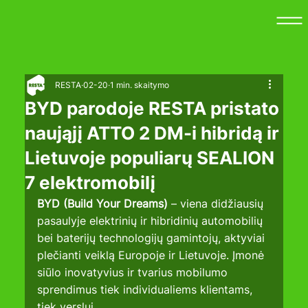
RESTA
02-20
1 min. skaitymo
BYD parodoje RESTA pristato
naująjį ATTO 2 DM-i hibridą ir
Lietuvoje populiarų SEALION
7 elektromobilį
BYD (Build Your Dreams)
 – viena didžiausių 
pasaulyje elektrinių ir hibridinių automobilių 
bei baterijų technologijų gamintojų, aktyviai 
plečianti veiklą Europoje ir Lietuvoje. Įmonė 
siūlo inovatyvius ir tvarius mobilumo 
sprendimus tiek individualiems klientams, 
tiek verslui.