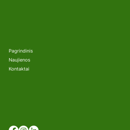
SEMINARAS. „Lėtėjanti Saulės
Energetikos Plėtra Lietuvoje: Kas
toliau?”
Pagrindinis
Naujienos
Kontaktai