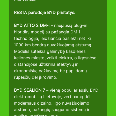
RESTA parodoje BYD pristatys:
BYD ATTO 2 DM-i 
– naujausią plug-in 
hibridinį modelį su pažangia DM-i 
technologija, leidžiančia pasiekti net iki 
1000 km bendrą nuvažiuojamą atstumą. 
Modelis suteikia galimybę kasdienes 
keliones mieste įveikti elektra, o ilgesnėse 
distancijose užtikrina efektyvų ir 
ekonomišką važiavimą be papildomų 
rūpesčių dėl įkrovimo.
BYD SEALION 7
 – vieną populiariausių BYD 
elektromobilių Lietuvoje, vertinamą dėl 
modernaus dizaino, ilgo nuvažiuojamo 
atstumo, pažangių saugumo sistemų ir 