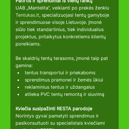
Patirtis ir sprendimai iš vienų rankų
UAB „Mantelita“, veikianti po prekės ženklu 
Tentukas.lt
, specializuojasi tentų gamyboje 
ir sprendimuose visoje Lietuvoje. Įmonė 
siūlo tiek standartinius, tiek individualius 
projektus, pritaikytus konkretiems klientų 
poreikiams.
Be skaidrių tentų terasoms, įmonė taip pat 
gamina:
tentus transportui ir priekaboms
sprendimus pramonei ir žemės ūkiui
reklaminius tentus ir uždangalus
atlieka PVC tentų remontą ir siuvimą
Kviečia susipažinti RESTA parodoje
Norintys gyvai pamatyti sprendimus ir 
pasikonsultuoti su specialistais kviečiami 