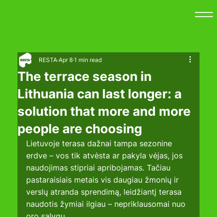
RESTA
Apr 8
1 min read
The terrace season in
Lithuania can last longer: a
solution that more and more
people are choosing
Lietuvoje terasa dažnai tampa sezonine 
erdve – vos tik atvėsta ar pakyla vėjas, jos 
naudojimas stipriai apribojamas. Tačiau 
pastaraisiais metais vis daugiau žmonių ir 
verslų atranda sprendimą, leidžiantį terasa 
naudotis žymiai ilgiau – nepriklausomai nuo 
oro sąlygų.