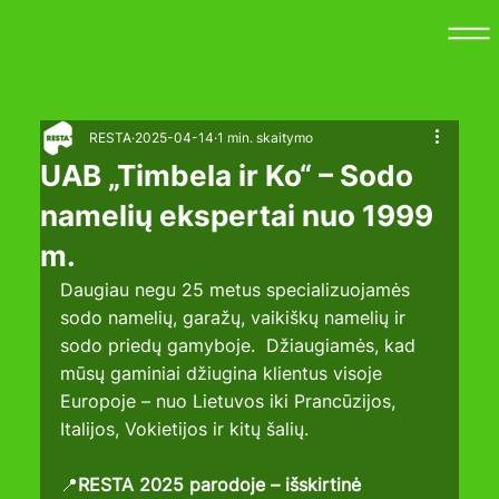
RESTA
2025-04-14
1 min. skaitymo
UAB „Timbela ir Ko“ – Sodo
namelių ekspertai nuo 1999
m.
Daugiau negu 25 metus specializuojamės 
sodo namelių, garažų, vaikiškų namelių ir 
sodo priedų gamyboje.  Džiaugiamės, kad 
mūsų gaminiai džiugina klientus visoje 
Europoje – nuo Lietuvos iki Prancūzijos, 
Italijos, Vokietijos ir kitų šalių.
📍
RESTA 2025 parodoje – išskirtinė 