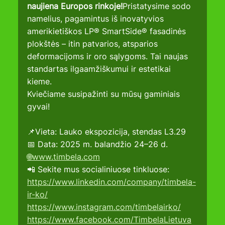
naujiena Europos rinkoje!
Pristatysime sodo 
namelius, pagamintus iš inovatyvios 
amerikietiškos LP® SmartSide® fasadinės 
plokštės – itin patvarios, atsparios 
deformacijoms ir oro sąlygoms. Tai naujas 
standartas ilgaamžiškumui ir estetikai 
kieme.
Kviečiame susipažinti su mūsų gaminiais 
gyvai!
📌Vieta: Lauko ekspozicija, stendas L3.29
📅 Data: 2025 m. balandžio 24–26 d.
🌐www.timbela.com
📲 Sekite mus socialiniuose tinkluose:
https://www.linkedin.com/company/timbela-
ir-ko/
https://www.instagram.com/timbelairko/
https://www.facebook.com/TimbelaLietuva