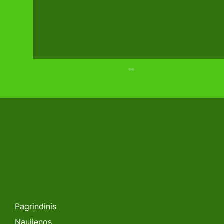
Parodos RESTA įspūdingiausieji:
penketukas, kuris nustebino ir
pritraukė
Pagrindinis
Naujienos