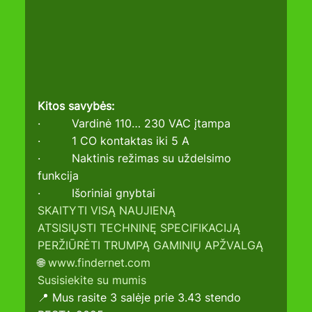
Kitos savybės:
·         Vardinė 110… 230 VAC įtampa
·         1 CO kontaktas iki 5 A
·         Naktinis režimas su uždelsimo 
funkcija
·         Išoriniai gnybtai
SKAITYTI VISĄ NAUJIENĄ
ATSISIŲSTI TECHNINĘ SPECIFIKACIJĄ
PERŽIŪRĖTI TRUMPĄ GAMINIŲ APŽVALGĄ
🌐 
www.findernet.com
Susisiekite su mumis
📍 Mus rasite 3 salėje prie 3.43 stendo 