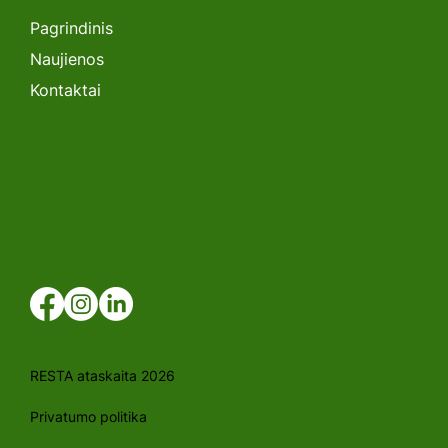
penketukas, kuris nustebino ir
pritraukė
Pagrindinis
Naujienos
Kontaktai
RESTA ataskaita 2026
Privatumo politika