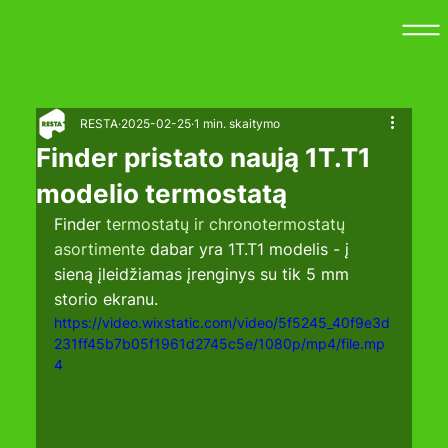
RESTA
2025-02-25
1 min. skaitymo
Finder pristato naują 1T.T1
modelio termostatą
Finder 
termostatų ir chronotermostatų 
asortimente
 dabar yra 1T.T1 modelis - į 
sieną įleidžiamas įrenginys su tik 5 mm 
storio ekranu.
https://video.wixstatic.com/video/5f5245_40f9e3d
231ff45b7b05f1961d2745c5e/1080p/mp4/file.mp
4