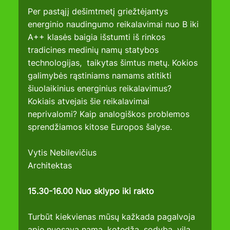
Per pastąjį dešimtmetį griežtėjantys 
energinio naudingumo reikalavimai nuo B iki 
A++ klasės baigia išstumti iš rinkos 
tradicines medinių namų statybos 
technologijas,  taikytas šimtus metų. Kokios 
galimybės rąstiniams namams atitikti 
šiuolaikinius energinius reikalavimus? 
Kokiais atvejais šie reikalavimai 
neprivalomi? Kaip analogiškos problemos 
sprendžiamos kitose Europos šalyse.
Vytis Nebilevičius
Architektas
15.30-16.00 Nuo sklypo iki rakto
Turbūt kiekvienas mūsų kažkada pagalvoja 
apie nuosavą namą, kotedžą, sodybą, vilą... 