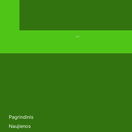
Parodos RESTA įspūdingiausieji:
penketukas, kuris nustebino ir
pritraukė
Pagrindinis
Naujienos