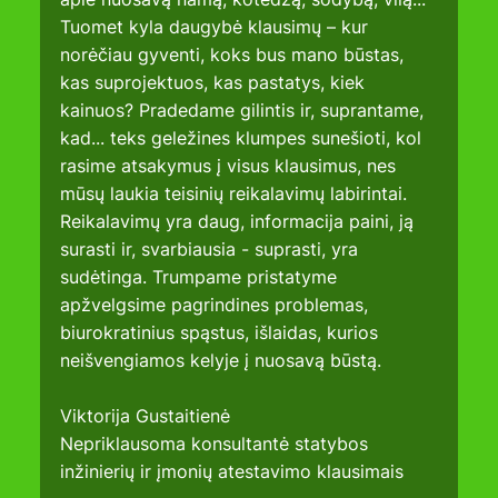
Tuomet kyla daugybė klausimų – kur 
norėčiau gyventi, koks bus mano būstas, 
kas suprojektuos, kas pastatys, kiek 
kainuos? Pradedame gilintis ir, suprantame, 
kad... teks geležines klumpes sunešioti, kol 
rasime atsakymus į visus klausimus, nes 
mūsų laukia teisinių reikalavimų labirintai. 
Reikalavimų yra daug, informacija paini, ją 
surasti ir, svarbiausia - suprasti, yra 
sudėtinga. Trumpame pristatyme 
apžvelgsime pagrindines problemas, 
biurokratinius spąstus, išlaidas, kurios 
neišvengiamos kelyje į nuosavą būstą.
Viktorija Gustaitienė
Nepriklausoma konsultantė statybos 
inžinierių ir įmonių atestavimo klausimais