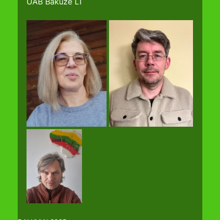
UAB Bakūžė LT