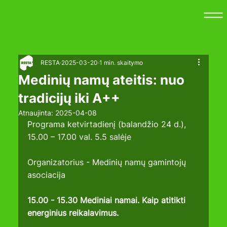
RESTA
2025-03-20
1 min. skaitymo
Medinių namų ateitis: nuo
tradicijų iki A++
Atnaujinta:
2025-04-08
Programa ketvirtadienį (balandžio 24 d.), 
15.00 – 17.00 val. 5.5 salėje
Organizatorius - Medinių namų gamintojų 
asociacija
15.00 - 15.30 Mediniai namai. Kaip atitikti 
energinius reikalavimus.