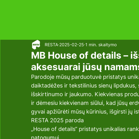
RESTA
2025-02-25
1 min. skaitymo
MB House of details – iš
aksesuarai jūsų namam
Parodoje mūsų parduotuvė pristatys unika
daiktadėžes ir tekstilinius sienų lipdukus
išskirtinumo ir jaukumo. Kiekvienas produ
ir dėmesiu kiekvienam siūlui, kad jūsų erdv
gyvai apžiūrėti mūsų kūrinius, išgirsti jų is
RESTA 2025 paroda
„House of details“ pristatys unikalias ran
patogumui.