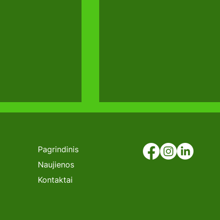
Pagrindinis
Naujienos
Kontaktai
ESTA
UAB FAKTO autocentras
sieji:
parodoje RESTA
, kuris