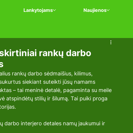
Lankytojams
Naujienos
skirtiniai rankų darbo
s
lius rankų darbo sėdmaišius, kilimus, 
, sukurtus siekiant suteikti jūsų namams 
ktas – tai meninė detalė, pagaminta su meile 
ė atspindėtų stilių ir šilumą. Tai puiki proga 
torijas.
kų darbo interjero detales namų jaukumui ir 