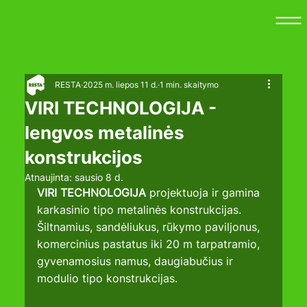
RESTA
2025 m. liepos 11 d.
1 min. skaitymo
VIRI TECHNOLOGIJA -
lengvos metalinės
konstrukcijos
Atnaujinta:
sausio 8 d.
VIRI TECHNOLOGIJA
 projektuoja ir gamina 
karkasinio tipo metalinės konstrukcijas. 
Šiltnamius, sandėliukus, rūkymo paviljonus, 
komercinius pastatus iki 20 m tarpatramio, 
gyvenamosius namus, daugiabučius ir 
modulio tipo konstrukcijas. 