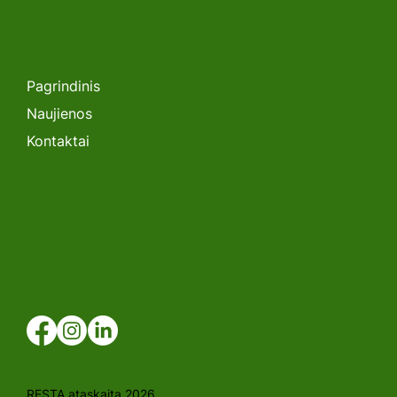
SEMINARAS. „Lėtėjanti Saulės
Energetikos Plėtra Lietuvoje: Kas
toliau?”
Pagrindinis
Naujienos
Kontaktai
RESTA ataskaita 2026