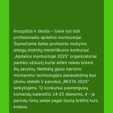
Kruopštūs ir tikslūs – tokie turi būti 
profesionalūs apdailos montuotojai. 
Šiųmečiame šalies profesinio mokymo 
įstaigų mokinių meistriškumo konkursui 
„Apdailos montuotojai 2025“ organizatoriai 
parinko užduotį kuriai atlikti reikės būtent 
šių savybių. Netikėtą gipso kartono 
montavimo technologijos panaudojimą bus 
įdomu stebėti ir parodos „RESTA 2025“ 
lankytojams. 12 konkursui pasirengusių 
komandų balandžio 24-25 dienomis, 4 - je 
parodų rūmų salėje pagal duotą brėžinį kurs 
krėslus.