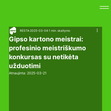
RESTA
2025-03-04
1 min. skaitymo
Gipso kartono meistrai:
profesinio meistriškumo
konkursas su netikėta
užduotimi
Atnaujinta:
2025-03-21