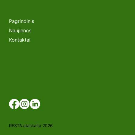
Parodos RESTA įspūdingiausieji:
penketukas, kuris nustebino ir
pritraukė
Pagrindinis
Naujienos
Kontaktai
RESTA ataskaita 2026