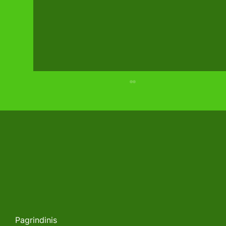
Parodos RESTA įspūdingiausieji:
penketukas, kuris nustebino ir
pritraukė
Pagrindinis