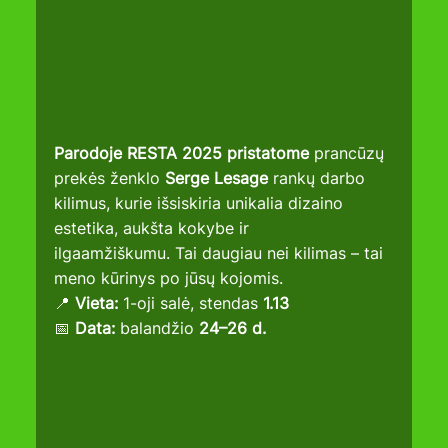
Parodoje RESTA 2025 pristatome
 prancūzų 
prekės ženklo 
Serge Lesage
 rankų darbo 
kilimus, kurie išsiskiria unikalia dizaino 
estetika, aukšta kokybe ir 
ilgaamžiškumu. Tai daugiau nei kilimas – tai 
meno kūrinys po jūsų kojomis.
📍 
Vieta:
 1-oji salė, stendas 
1.13
📅 
Data:
 balandžio 
24–26 d.