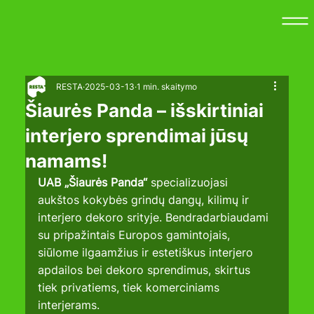
RESTA
2025-03-13
1 min. skaitymo
Šiaurės Panda – išskirtiniai
interjero sprendimai jūsų
namams!
UAB „Šiaurės Panda“
 specializuojasi 
aukštos kokybės grindų dangų, kilimų ir 
interjero dekoro srityje. Bendradarbiaudami 
su pripažintais Europos gamintojais, 
siūlome ilgaamžius ir estetiškus interjero 
apdailos bei dekoro sprendimus, skirtus 
tiek privatiems, tiek komerciniams 
interjerams.